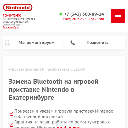
+7 (343) 300-89-24
FIX-NINTENDO
Ежедневно с 9:00 до 21:00
Ремонт устройств Nintendo
Специализированный
cервисный центр г.
Екатеринбург
Мы ремонтируем
Позвонить
бурге
Игровая приставка Nintendo замена bluetooth
Ремонт игровых приставок Nintendo
Замена Bluetooth на игровой
приставке Nintendo в
Екатеринбурге
Привезем и увезем игровую приставку Nintendo
собственной доставкой
Гарантия на наши работы по ремонту игровых
до 3-х лет
приставок Nintendo