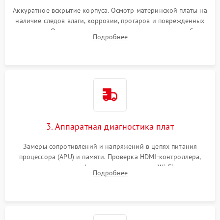
Аккуратное вскрытие корпуса. Осмотр материнской платы на
наличие следов влаги, коррозии, прогаров и поврежденных
элементов. Оценка состояния системы охлаждения, турбины
Подробнее
кулера и степени загрязнения радиатора пылью.
3. Аппаратная диагностика плат
Замеры сопротивлений и напряжений в цепях питания
процессора (APU) и памяти. Проверка HDMI-контроллера,
микросхем флеш-памяти и модуля Wi-Fi
Подробнее