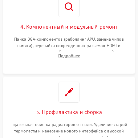
4. Компонентный и модульный ремонт
Пайка BGA-компонентов (реболлинг APU, замена чипов
памяти), перепайка поврежденных разъемов HDMI и
контроллеров питания. Восстановление дорожек. Замена
Подробнее
неисправного жесткого диска, SSD или лазерной головки
привода.
5. Профилактика и сборка
Тщательная очистка радиаторов от пыли. Удаление старой
термопасты и нанесение нового интерфейса с высокой
теплопроводностью (или жидкого металла). Замена