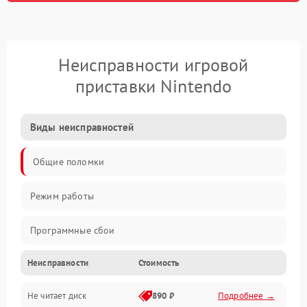
Неисправности игровой
приставки Nintendo
Виды неисправностей
Общие поломки
Режим работы
Программные сбои
Неисправности
Стоимость
Видео и HDMI
Не читает диск
890 ₽
Подробнее →
Звук и аудиовыходы