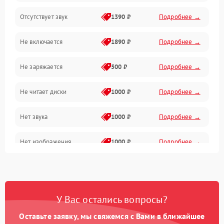
Отсутствует звук
1390 ₽
Подробнее →
Диски и привод
Не включается
1890 ₽
Подробнее →
Сеть и онлайн
Не заряжается
500 ₽
Подробнее →
Геймпады и аксессуары
Не читает диски
1000 ₽
Подробнее →
Разъёмы и корпус
Нет звука
1000 ₽
Подробнее →
Питание и электрика
Нет изображения
1000 ₽
Подробнее →
Перегрев и охлаждение
Память и накопители
Изображение
У Вас остались вопросы?
Оставьте заявку, мы свяжемся с Вами в ближайшее