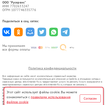
ООО "Русервис"
ИНН 7702633247
ОГРН 1077746335776
Поделиться в соц. сетях:
Мы принимаем
все формы оплаты
Политика конфиденциальности
Вся информация на сайте носит исключительно справочный характер.
Товарные знаки используются исключительно для описания устройств, в отношении которых
сервисные центры ekb.nintendo-fix.ru предоставляют услуги по ремонту. Услуги оказываются в
неавторизованных сервисных центрах ekb.nintendo-fix.ru, которые не связаны с
правообладателями товарных знаков или их официальными представителями.
Ремонт осуществляется для устройств, уже введенных в гражданский оборот в соответствии
Этот сайт использует файлы cookie. Вы можете
со статьей 1487 ГК РФ.
Использование товарных знаков не преследует цели индивидуализации услуг или введения
ознакомиться с
правилами использования
Согласен
потребителей в заблуждение, а служит для информирования о предоставляемых услугах по
файлов cookie
ремонту техники указанных брендов.
Представленная на сайте информация не является публичной офертой, определяемой