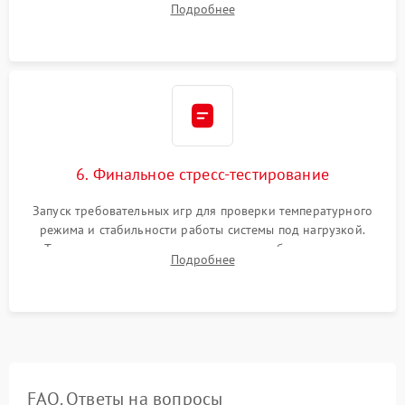
Подробнее
термопрокладок. Аккуратная сборка консоли и подключение
шлейфов.
6. Финальное стресс-тестирование
Запуск требовательных игр для проверки температурного
режима и стабильности работы системы под нагрузкой.
Тестирование привода, синхронизации беспроводных
Подробнее
геймпадов, выхода в сеть и выдачи изображения без
артефактов.
FAQ. Ответы на вопросы