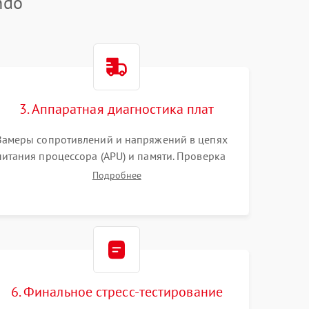
ndo
3. Аппаратная диагностика плат
Замеры сопротивлений и напряжений в цепях
питания процессора (APU) и памяти. Проверка
HDMI-контроллера, микросхем флеш-памяти и
Подробнее
модуля Wi-Fi
6. Финальное стресс-тестирование