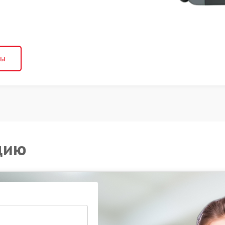
ны
цию