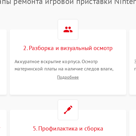
апы ремонта игровой приставки Ninte
2. Разборка и визуальный осмотр
Аккуратное вскрытие корпуса. Осмотр
материнской платы на наличие следов влаги,
коррозии, прогаров и поврежденных
Подробнее
элементов. Оценка состояния системы
охлаждения, турбины кулера и степени
загрязнения радиатора пылью.
т
5. Профилактика и сборка