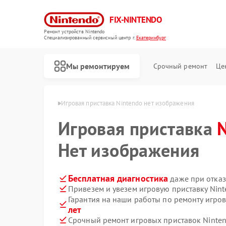
FIX-NINTENDO
Ремонт устройств Nintendo
Специализированный cервисный центр г.
Екатеринбург
Мы ремонтируем
Срочный ремонт
Це
Ремонт игровых приставок Nintendo
ndo в Екатеринбурге
Игровая приставка Nintendo нет изображения
Игровая приставка
Нет изображения
Бесплатная диагностика
даже при отказ
Привезем и увезем игровую приставку Nin
Гарантия на наши работы по ремонту игро
лет
Срочный ремонт игровых приставок Ninten