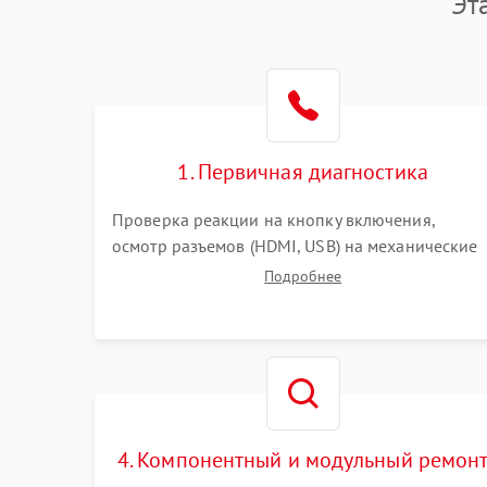
Эт
1. Первичная диагностика
Проверка реакции на кнопку включения,
осмотр разъемов (HDMI, USB) на механические
повреждения. Оценка кодов ошибок на экране
Подробнее
или по индикаторам. Проверка чтения дисков,
работы геймпадов и наличия гарантийных
пломб.
4. Компонентный и модульный ремон