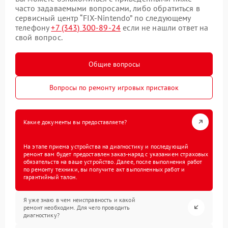
часто задаваемыми вопросами, либо обратиться в
сервисный центр “FIX-Nintendo” по следующему
телефону
+7 (343) 300-89-24
если не нашли ответ на
свой вопрос.
Общие вопросы
Вопросы по ремонту игровых приставок
Какие документы вы предоставляете?
На этапе приема устройства на диагностику и последующий
ремонт вам будет предоставлен заказ-наряд с указанием страховых
обязательств на ваше устройство. Далее, после выполнения работ
по ремонту техники, вы получите акт выполненных работ и
гарантийный талон.
Я уже знаю в чем неисправность и какой
ремонт необходим. Для чего проводить
диагностику?