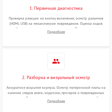
1. Первичная диагностика
Проверка реакции на кнопку включения, осмотр разъемов
(HDMI, USB) на механические повреждения. Оценка кодов
ошибок на экране или по индикаторам. Проверка чтения
Подробнее
дисков, работы геймпадов и наличия гарантийных пломб.
2. Разборка и визуальный осмотр
Аккуратное вскрытие корпуса. Осмотр материнской платы на
наличие следов влаги, коррозии, прогаров и поврежденных
элементов. Оценка состояния системы охлаждения, турбины
Подробнее
кулера и степени загрязнения радиатора пылью.