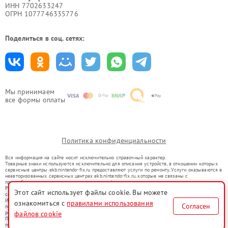
ИНН 7702633247
ОГРН 1077746335776
Поделиться в соц. сетях:
Мы принимаем
все формы оплаты
Политика конфиденциальности
Вся информация на сайте носит исключительно справочный характер.
Товарные знаки используются исключительно для описания устройств, в отношении которых
сервисные центры ekb.nintendo-fix.ru предоставляют услуги по ремонту. Услуги оказываются в
неавторизованных сервисных центрах ekb.nintendo-fix.ru, которые не связаны с
правообладателями товарных знаков или их официальными представителями.
Ремонт осуществляется для устройств, уже введенных в гражданский оборот в соответствии
Этот сайт использует файлы cookie. Вы можете
со статьей 1487 ГК РФ.
Использование товарных знаков не преследует цели индивидуализации услуг или введения
ознакомиться с
правилами использования
Согласен
потребителей в заблуждение, а служит для информирования о предоставляемых услугах по
файлов cookie
ремонту техники указанных брендов.
Представленная на сайте информация не является публичной офертой, определяемой
положениями Статьи 437(2) Гражданского кодекса РФ