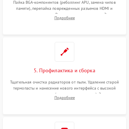
Пайка BGA-компонентов (реболлинг APU, замена чипов
памяти), перепайка поврежденных разъемов HDMI и
контроллеров питания. Восстановление дорожек. Замена
Подробнее
неисправного жесткого диска, SSD или лазерной головки
привода.
5. Профилактика и сборка
Тщательная очистка радиаторов от пыли. Удаление старой
термопасты и нанесение нового интерфейса с высокой
теплопроводностью (или жидкого металла). Замена
Подробнее
термопрокладок. Аккуратная сборка консоли и подключение
шлейфов.