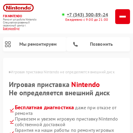
+7 (343) 300-89-24
FIX-NINTENDO
Ежедневно с 9:00 до 21:00
Ремонт устройств Nintendo
Специализированный
cервисный центр г.
Екатеринбург
Мы ремонтируем
Позвонить
бурге
Игровая приставка Nintendo не определяется внешний диск
Ремонт игровых приставок Nintendo
Игровая приставка
Nintendo
Не определяется внешний диск
Бесплатная диагностика
даже при отказе от
ремонта
Привезем и увезем игровую приставку Nintendo
собственной доставкой
Гарантия на наши работы по ремонту игровых