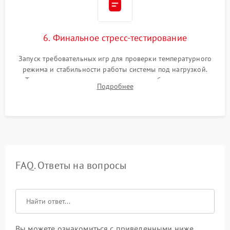
6. Финальное стресс-тестирование
Запуск требовательных игр для проверки температурного
режима и стабильности работы системы под нагрузкой.
Тестирование привода, синхронизации беспроводных
Подробнее
геймпадов, выхода в сеть и выдачи изображения без
артефактов.
FAQ. Ответы на вопросы
Вы можете ознакомиться с приведенными ниже