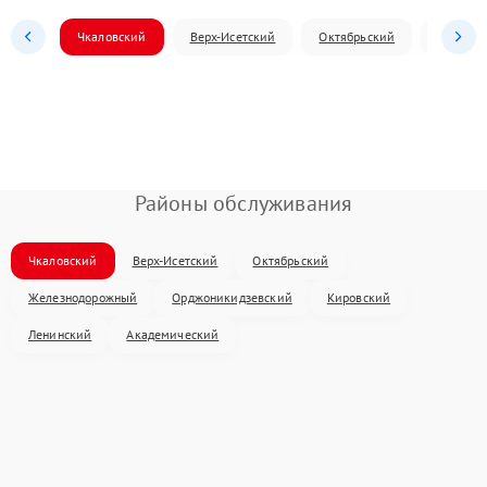
Чкаловский
Верх-Исетский
Октябрьский
Железн
Районы обслуживания
Чкаловский
Верх-Исетский
Октябрьский
Железнодорожный
Орджоникидзевский
Кировский
Ленинский
Академический